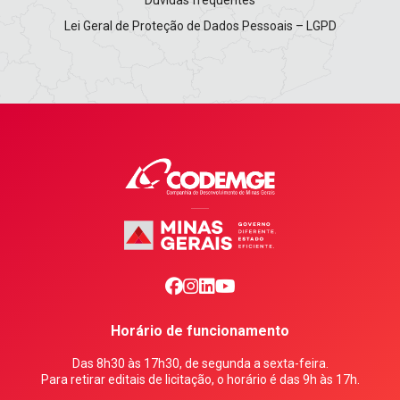
Dúvidas frequentes
Lei Geral de Proteção de Dados Pessoais – LGPD
facebook
0
1
2
Horário de funcionamento
Das 8h30 às 17h30, de segunda a sexta-feira.
Para retirar editais de licitação, o horário é das 9h às 17h.